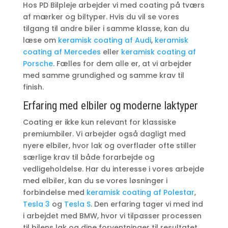
Hos PD Bilpleje arbejder vi med coating på tværs
af mærker og biltyper. Hvis du vil se vores
tilgang til andre biler i samme klasse, kan du
læse om
keramisk coating af Audi
,
keramisk
coating af Mercedes
eller
keramisk coating af
Porsche
. Fælles for dem alle er, at vi arbejder
med samme grundighed og samme krav til
finish.
Erfaring med elbiler og moderne laktyper
Coating er ikke kun relevant for klassiske
premiumbiler. Vi arbejder også dagligt med
nyere elbiler, hvor lak og overflader ofte stiller
særlige krav til både forarbejde og
vedligeholdelse. Har du interesse i vores arbejde
med elbiler, kan du se vores løsninger i
forbindelse med
keramisk coating af Polestar
,
Tesla 3
og
Tesla S
. Den erfaring tager vi med ind
i arbejdet med BMW, hvor vi tilpasser processen
til bilens lak og dine forventninger til resultatet.