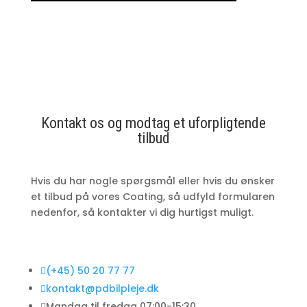
Kontakt os og modtag et uforpligtende
tilbud
Hvis du har nogle
spørgsmål eller hvis du ønsker
et tilbud på vores Coating, så udfyld formularen
nedenfor, så kontakter vi dig hurtigst muligt.

(+45) 50 20 77 77

kontakt@pdbilpleje.dk

Mandag til fredag 07:00-15:30