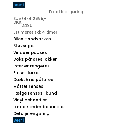
Bestil
Total klargøring
SUV/4x4 2695,-
DKK
2495
Estimeret tid: 4 timer
Bilen Håndvaskes
Støvsuges
Vinduer pudses
Voks påføres lakken
Interiør rengøres
Falser tørres
Dækshine påføres
Måtter renses
Fælge renses i bund
Vinyl behandles
Lædersæder behandles
Detaljerengøring
Bestil