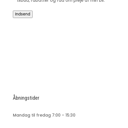
tilbud, rabatter og råd om pleje af min bil.
Indsend
Åbningstider
Mandag til fredag 7:00 – 15:30