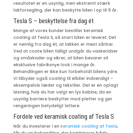
resultatet er en usynlig, men ekstremt stærk
lakforsegling, der kan beskytte bilen i op til 9 år.
Tesla S – beskyttelse fra dag ét
Mange af vores kunder bestiller keramisk
coating af Tesla S, så snart bilen er leveret. Det
er nemlig fra dag ét, at lakken er mest sårbar.
Ved at coate bilen tidligt undgår du vaskeridser
og småskader og sikrer, at bilen bevarer sit
eksklusive fabriksnye look i mange år.
Behandlingen er ikke kun forbeholdt bilens ydre.
Vi tilbyder også coating til elbiler indvendigt –
eksempelvis læder og tekstiler. Det er en oplagt
løsning, hvis du har valgt en lys kabine, da en
usynlig barriere beskytter mod pletter og gør
rengøringen betydeligt lettere.
Fordele ved keramisk coating af Tesla S
Når du investerer i en
keramisk coating af Tesla
,
får du en behandling, der kombinerer både