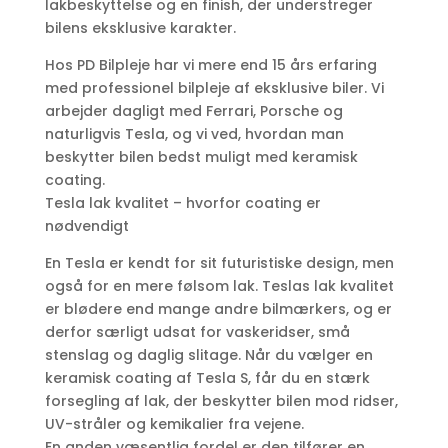
lakbeskyttelse og en finish, der understreger
bilens eksklusive karakter.
Hos PD Bilpleje har vi mere end 15 års erfaring
med professionel bilpleje af eksklusive biler. Vi
arbejder dagligt med Ferrari, Porsche og
naturligvis Tesla, og vi ved, hvordan man
beskytter bilen bedst muligt med keramisk
coating.
Tesla lak kvalitet – hvorfor coating er
nødvendigt
En Tesla er kendt for sit futuristiske design, men
også for en mere følsom lak. Teslas lak kvalitet
er blødere end mange andre bilmærkers, og er
derfor særligt udsat for vaskeridser, små
stenslag og daglig slitage. Når du vælger en
keramisk coating af Tesla S, får du en stærk
forsegling af lak, der beskytter bilen mod ridser,
UV-stråler og kemikalier fra vejene.
En anden væsentlig fordel er den tilfører en