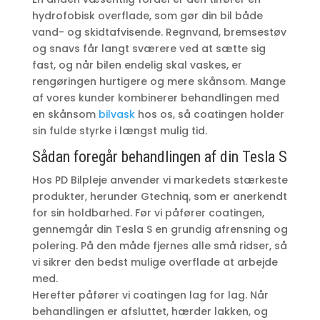
hydrofobisk overflade, som gør din bil både
vand- og skidtafvisende. Regnvand, bremsestøv
og snavs får langt sværere ved at sætte sig
fast, og når bilen endelig skal vaskes, er
rengøringen hurtigere og mere skånsom. Mange
af vores kunder kombinerer behandlingen med
en skånsom
bilvask
hos os, så coatingen holder
sin fulde styrke i længst mulig tid.
Sådan foregår behandlingen af din Tesla S
Hos PD Bilpleje anvender vi markedets stærkeste
produkter, herunder Gtechniq, som er anerkendt
for sin holdbarhed. Før vi påfører coatingen,
gennemgår din Tesla S en grundig afrensning og
polering. På den måde fjernes alle små ridser, så
vi sikrer den bedst mulige overflade at arbejde
med.
Herefter påfører vi coatingen lag for lag. Når
behandlingen er afsluttet, hærder lakken, og