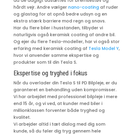
da de dagligt udsættes for bremsestøv og
hårdt vejr. Andre vælger
nano-coating
af ruder
og glastag for at opnå bedre udsyn og en
ekstra stærk barriere mod regn og snavs.
Har du flere biler i husstanden, tilbyder vi
naturligvis også keramisk coating af andre bil.
Og ejer du flere Tesla-modeller, har vi også stor
erfaring med keramisk coating af
Tesla Model Y
,
hvor vi anvender samme ekspertise og
produkter som til din Tesla S.
Ekspertise og tryghed i fokus
Når du overlader din Tesla S til PD Bilpleje, er du
garanteret en behandling uden kompromisser.
Vi har arbejdet med professionel bilpleje i mere
end 15 år, og vi ved, at kunder med biler i
millionklassen forventer både tryghed og
kvalitet.
Vi arbejder altid i tæt dialog med dig som
kunde, så du føler dig tryg gennem hele